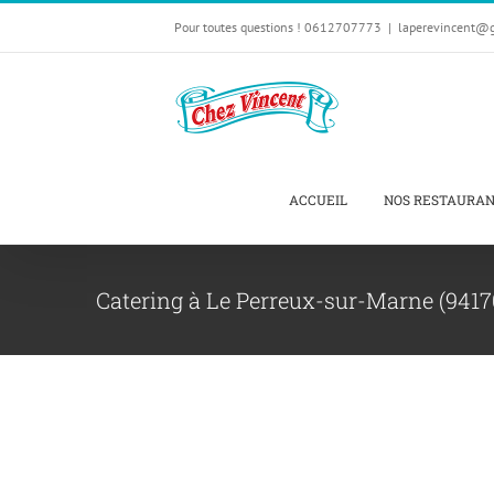
Passer
Pour toutes questions ! 0612707773
|
laperevincent@
au
contenu
ACCUEIL
NOS RESTAURA
Catering à Le Perreux-sur-Marne (9417