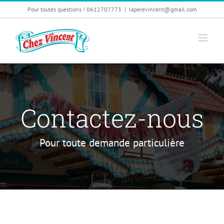
Passer
Pour toutes questions ! 0612707773
|
laperevincent@gmail.com
au
contenu
Contactez-nous
Pour toute demande particulière