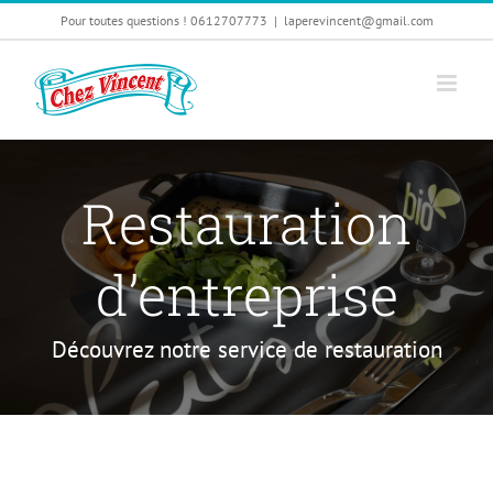
Passer
Pour toutes questions ! 0612707773
|
laperevincent@gmail.com
au
contenu
Restauration
d’entreprise
Découvrez notre service de restauration