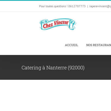
Passer
Pour toutes questions ! 0612707773
|
laperevincent@
au
contenu
ACCUEIL
NOS RESTAURA
Catering à Nanterre (92000)