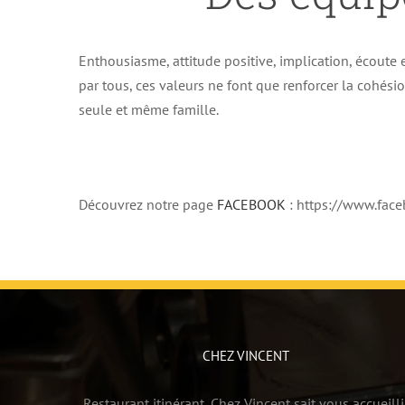
Enthousiasme, attitude positive, implication, écoute e
par tous, ces valeurs ne font que renforcer la cohés
seule et même famille.
Découvrez notre page
FACEBOOK
: https://www.fa
CHEZ VINCENT
Restaurant itinérant, Chez Vincent sait vous accueilli