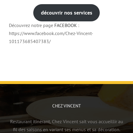
découvrir nos services
Découvrez notre page
FACEBOOK
:
https://www.facebook.com/Chez-Vincent-
101173685407383/
CHEZ VINCENT
Restaurant itinérant, Chez Vincent sait vous accueillir au
fil des saisons en variant ses menus et sa décoration.