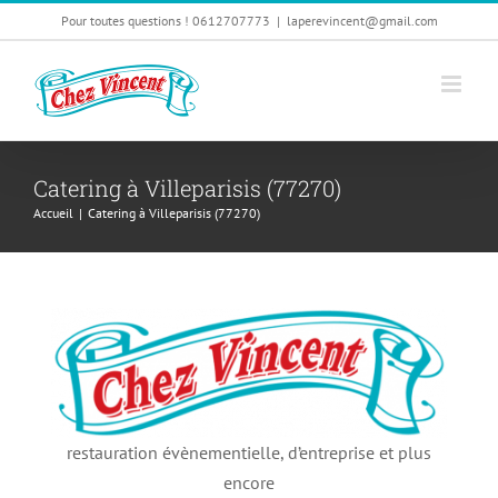
Passer
Pour toutes questions ! 0612707773
|
laperevincent@gmail.com
au
contenu
Catering à Villeparisis (77270)
Accueil
|
Catering à Villeparisis (77270)
restauration évènementielle, d’entreprise et plus
encore