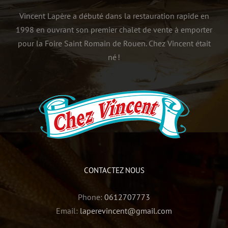
Vincent Lapère a débuté dans la restauration rapide en
1998 en ouvrant son premier chalet de vente à emporter
pour la Foire Saint Romain de Rouen. Chez Vincent était
né !
CONTACTEZ NOUS
Phone:
0612707773
Email:
laperevincent@gmail.com