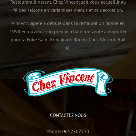
Restaurant itinérant, Chez Vincent sait vous accueillir au
fil des saisons en variant ses menus et sa décoration.
Vincent Lapère a débuté dans la restauration rapide en
1998 en ouvrant son premier chalet de vente à emporter
pour la Foire Saint Romain de Rouen. Chez Vincent était
né !
CONTACTEZ NOUS
Phone:
0612707773