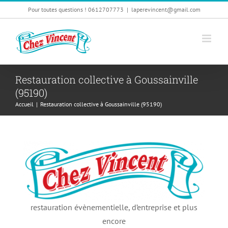
Passer
Pour toutes questions ! 0612707773
|
laperevincent@gmail.com
au
contenu
Restauration collective à Goussainville
(95190)
Accueil
|
Restauration collective à Goussainville (95190)
restauration évènementielle, d’entreprise et plus
encore