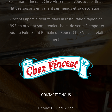
Restaurant itinérant, Chez Vincent sait vous accueillir au
fil des saisons en variant ses menus et sa décoration.
Vincent Lapère a débuté dans la restauration rapide en
1998 en ouvrant son premier chalet de vente à emporter
pour la Foire Saint Romain de Rouen. Chez Vincent était
né !
CONTACTEZ NOUS
Phone:
0612707773