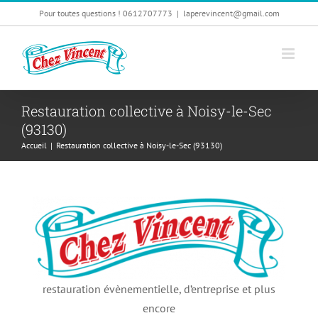
Passer
Pour toutes questions ! 0612707773
|
laperevincent@gmail.com
au
contenu
Restauration collective à Noisy-le-Sec
(93130)
Accueil
|
Restauration collective à Noisy-le-Sec (93130)
restauration évènementielle, d’entreprise et plus
encore