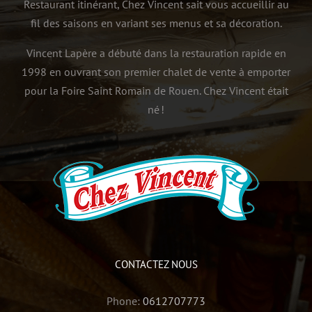
Restaurant itinérant, Chez Vincent sait vous accueillir au
fil des saisons en variant ses menus et sa décoration.
Vincent Lapère a débuté dans la restauration rapide en
1998 en ouvrant son premier chalet de vente à emporter
pour la Foire Saint Romain de Rouen. Chez Vincent était
né !
CONTACTEZ NOUS
Phone:
0612707773