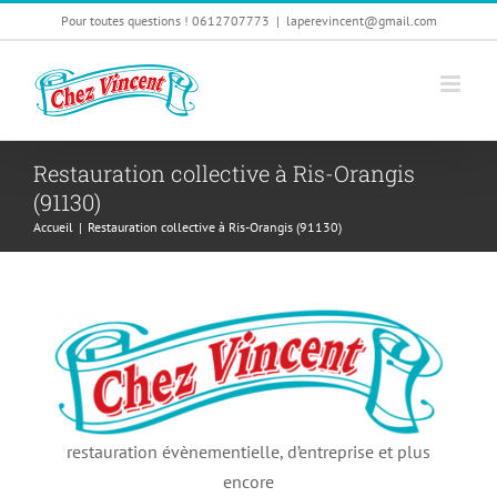
Passer
Pour toutes questions ! 0612707773
|
laperevincent@gmail.com
au
contenu
Restauration collective à Ris-Orangis
(91130)
Accueil
|
Restauration collective à Ris-Orangis (91130)
restauration évènementielle, d’entreprise et plus
encore