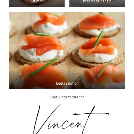
Saumon
magret de canard
Toasts saumon
Chez vincent catering