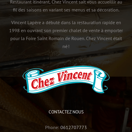
Restaurant itinérant, Chez Vincent sait vous accueillir au
fil des saisons en variant ses menus et sa décoration.
Vincent Lapère a débuté dans la restauration rapide en
1998 en ouvrant son premier chalet de vente à emporter
pour la Foire Saint Romain de Rouen. Chez Vincent était
né !
CONTACTEZ NOUS
Phone:
0612707773