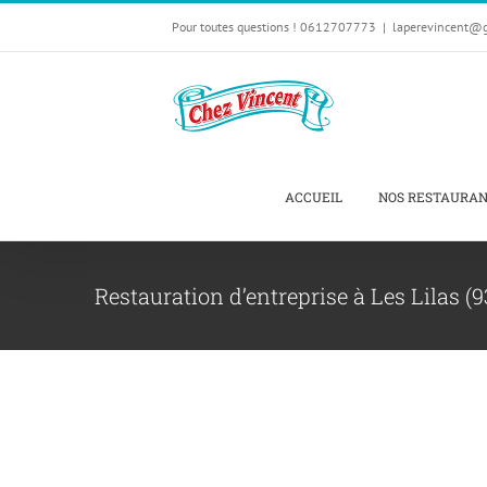
Passer
Pour toutes questions ! 0612707773
|
laperevincent@
au
contenu
ACCUEIL
NOS RESTAURA
Restauration d’entreprise à Les Lilas (