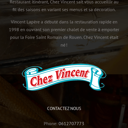
Restaurant itinérant, Chez Vincent sait vous accueillir au
fil des saisons en variant ses menus et sa décoration.
Vincent Lapère a débuté dans la restauration rapide en
1998 en ouvrant son premier chalet de vente à emporter
pour la Foire Saint Romain de Rouen. Chez Vincent était
né !
CONTACTEZ NOUS
Phone:
0612707773