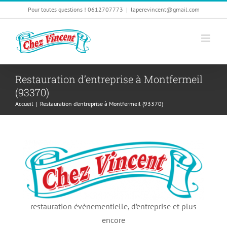
Passer
Pour toutes questions ! 0612707773
|
laperevincent@gmail.com
au
contenu
Restauration d’entreprise à Montfermeil
(93370)
Accueil
|
Restauration d’entreprise à Montfermeil (93370)
restauration évènementielle, d’entreprise et plus
encore