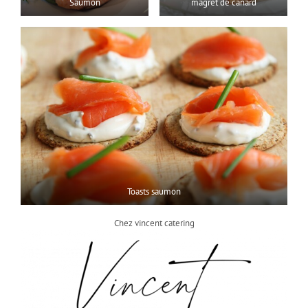
Saumon
magret de canard
Toasts saumon
Chez vincent catering