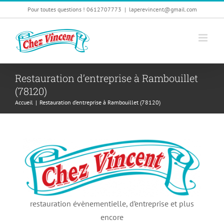
Passer
Pour toutes questions ! 0612707773
|
laperevincent@gmail.com
au
contenu
Restauration d’entreprise à Rambouillet
(78120)
Accueil
|
Restauration d’entreprise à Rambouillet (78120)
restauration évènementielle, d’entreprise et plus
encore