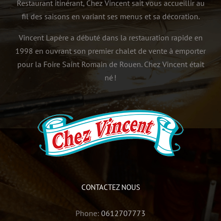
Restaurant itinérant, Chez Vincent sait vous accueillir au
fil des saisons en variant ses menus et sa décoration.
Vincent Lapère a débuté dans la restauration rapide en
1998 en ouvrant son premier chalet de vente à emporter
pour la Foire Saint Romain de Rouen. Chez Vincent était
né !
CONTACTEZ NOUS
Phone:
0612707773