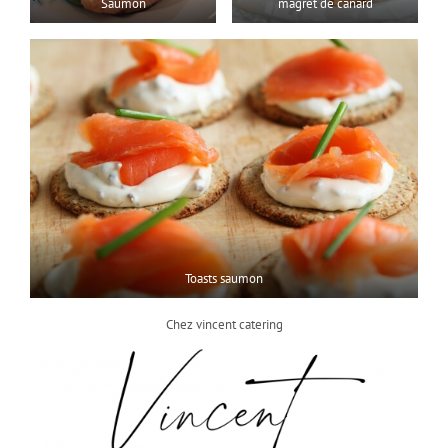
Saumon
magret de canard
Toasts saumon
Chez vincent catering