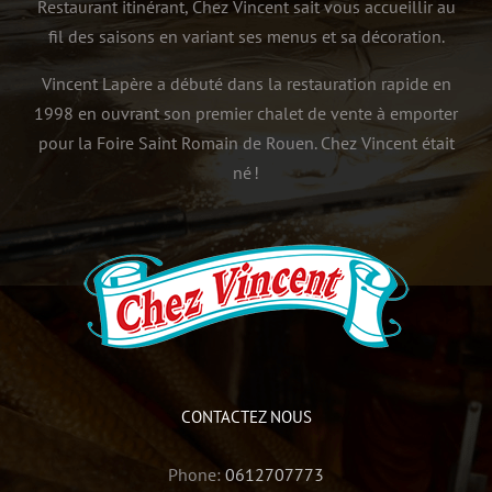
Restaurant itinérant, Chez Vincent sait vous accueillir au
fil des saisons en variant ses menus et sa décoration.
Vincent Lapère a débuté dans la restauration rapide en
1998 en ouvrant son premier chalet de vente à emporter
pour la Foire Saint Romain de Rouen. Chez Vincent était
né !
CONTACTEZ NOUS
Phone:
0612707773