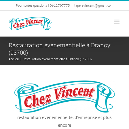
Passer
Pour toutes questions ! 0612707773
|
laperevincent@gmail.com
au
contenu
Restauration évènementielle à Drancy
(93700)
Accueil
|
Restauration évènementielle à Drancy (93700)
restauration évènementielle, d’entreprise et plus
encore