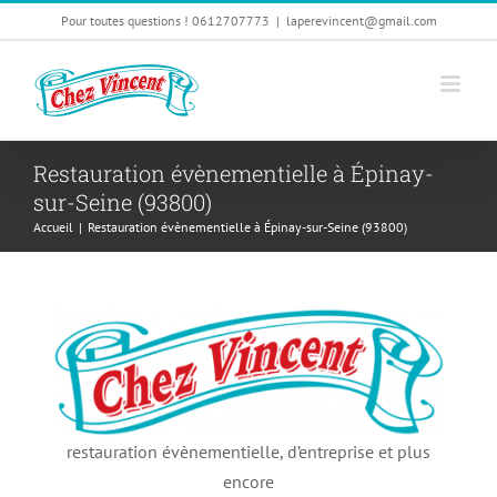
Passer
Pour toutes questions ! 0612707773
|
laperevincent@gmail.com
au
contenu
Restauration évènementielle à Épinay-
sur-Seine (93800)
Accueil
|
Restauration évènementielle à Épinay-sur-Seine (93800)
restauration évènementielle, d’entreprise et plus
encore