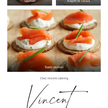
Saumon
magret de canard
Toasts saumon
Chez vincent catering