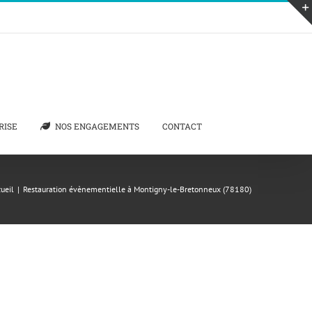
RISE
NOS ENGAGEMENTS
CONTACT
ueil
|
Restauration évènementielle à Montigny-le-Bretonneux (78180)