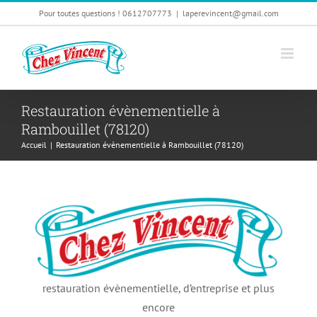
Passer
Pour toutes questions ! 0612707773
|
laperevincent@gmail.com
au
contenu
Restauration évènementielle à
Rambouillet (78120)
Accueil
|
Restauration évènementielle à Rambouillet (78120)
restauration évènementielle, d’entreprise et plus
encore