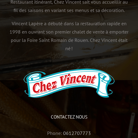
Restaurant itinérant, Chez Vincent sait vous accueillir au
fil des saisons en variant ses menus et sa décoration.
Vincent Lapère a débuté dans la restauration rapide en
1998 en ouvrant son premier chalet de vente à emporter
pour la Foire Saint Romain de Rouen. Chez Vincent était
né !
CONTACTEZ NOUS
Phone:
0612707773