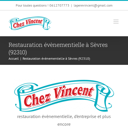
Passer
Pour toutes questions ! 0612707773
|
laperevincent@gmail.com
au
contenu
Restauration évènementielle à Sèvres
(92310)
Accueil
|
Restauration évènementielle à Sèvres (92310)
restauration évènementielle, d’entreprise et plus
encore