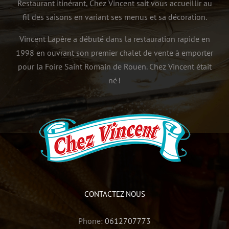
Restaurant itinérant, Chez Vincent sait vous accueillir au
fil des saisons en variant ses menus et sa décoration.
Vincent Lapère a débuté dans la restauration rapide en
1998 en ouvrant son premier chalet de vente à emporter
pour la Foire Saint Romain de Rouen. Chez Vincent était
né !
CONTACTEZ NOUS
Phone:
0612707773