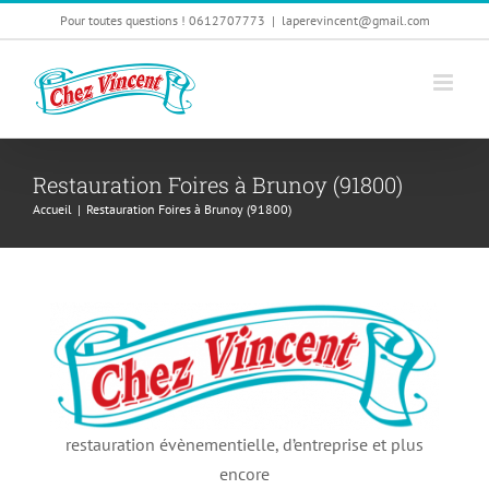
Passer
Pour toutes questions ! 0612707773
|
laperevincent@gmail.com
au
contenu
Restauration Foires à Brunoy (91800)
Accueil
|
Restauration Foires à Brunoy (91800)
restauration évènementielle, d’entreprise et plus
encore