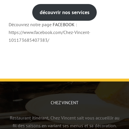
découvrir nos services
Découvrez notre page
FACEBOOK
:
https://www.facebook.com/Chez-Vincent-
101173685407383/
CHEZ VINCENT
Restaurant itinérant, Chez Vincent sait vous accueillir au
fil des saisons en variant ses menus et sa décoration.