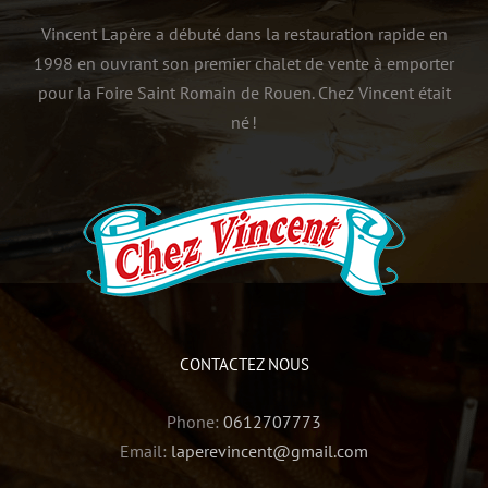
Vincent Lapère a débuté dans la restauration rapide en
1998 en ouvrant son premier chalet de vente à emporter
pour la Foire Saint Romain de Rouen. Chez Vincent était
né !
CONTACTEZ NOUS
Phone:
0612707773
Email:
laperevincent@gmail.com