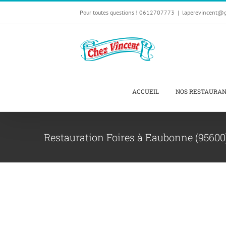
Passer
Pour toutes questions ! 0612707773
|
laperevincent@
au
contenu
ACCUEIL
NOS RESTAURA
Restauration Foires à Eaubonne (95600