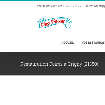
Passer
Pour toutes questions ! 0612707773
|
laperevincent@
au
contenu
ACCUEIL
NOS RESTAURA
Restauration Foires à Grigny (91350)