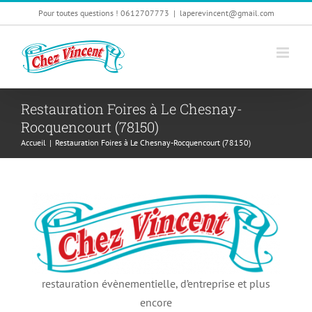
Passer
Pour toutes questions ! 0612707773
|
laperevincent@gmail.com
au
contenu
Restauration Foires à Le Chesnay-
Rocquencourt (78150)
Accueil
|
Restauration Foires à Le Chesnay-Rocquencourt (78150)
restauration évènementielle, d’entreprise et plus
encore