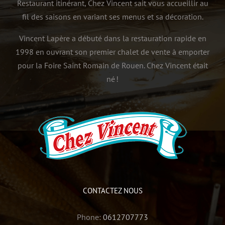
Restaurant itinérant, Chez Vincent sait vous accueillir au
fil des saisons en variant ses menus et sa décoration.
Vincent Lapère a débuté dans la restauration rapide en
1998 en ouvrant son premier chalet de vente à emporter
pour la Foire Saint Romain de Rouen. Chez Vincent était
né !
CONTACTEZ NOUS
Phone:
0612707773