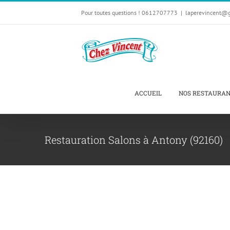
Passer
Pour toutes questions ! 0612707773
|
laperevincent@
au
contenu
ACCUEIL
NOS RESTAURA
Restauration Salons à Antony (92160)