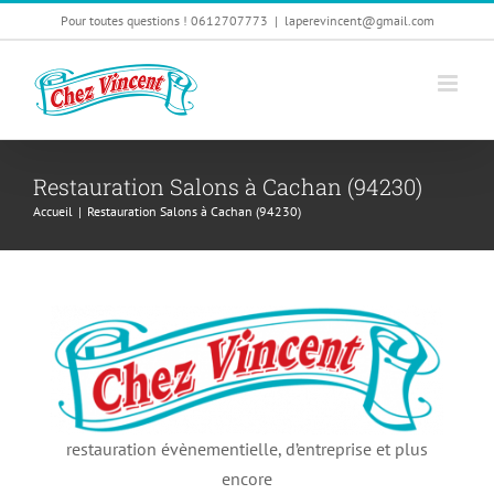
Passer
Pour toutes questions ! 0612707773
|
laperevincent@gmail.com
au
contenu
Restauration Salons à Cachan (94230)
Accueil
|
Restauration Salons à Cachan (94230)
restauration évènementielle, d’entreprise et plus
encore