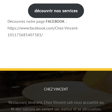
découvrir nos services
Découvrez notre page
FACEBOOK
:
https://www.facebook.com/Chez-Vincent-
101173685407383/
CHEZ VINCENT
Restaurant itinérant, Chez Vincent sait vous accueillir au
fil des saisons en variant ses menus et sa décoration.