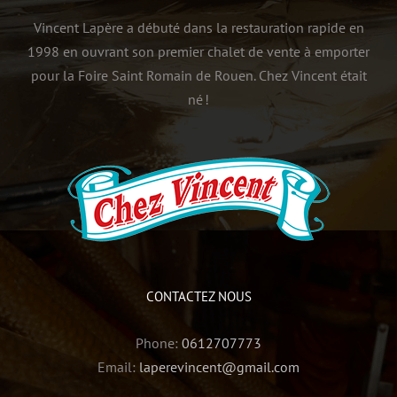
Vincent Lapère a débuté dans la restauration rapide en
1998 en ouvrant son premier chalet de vente à emporter
pour la Foire Saint Romain de Rouen. Chez Vincent était
né !
CONTACTEZ NOUS
Phone:
0612707773
Email:
laperevincent@gmail.com