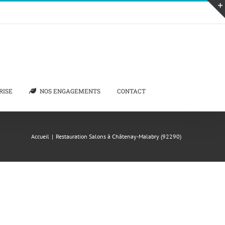
RISE
NOS ENGAGEMENTS
CONTACT
Accueil
|
Restauration Salons à Châtenay-Malabry (92290)