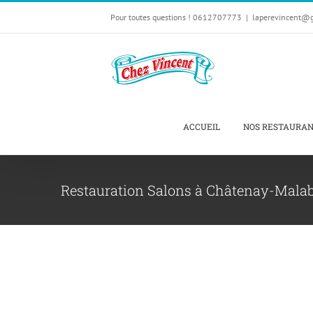
Passer
Pour toutes questions ! 0612707773
|
laperevincent@
au
contenu
ACCUEIL
NOS RESTAURA
Restauration Salons à Châtenay-Malab