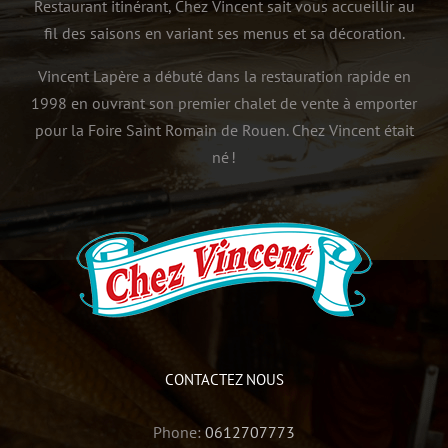
Restaurant itinérant, Chez Vincent sait vous accueillir au
fil des saisons en variant ses menus et sa décoration.
Vincent Lapère a débuté dans la restauration rapide en
1998 en ouvrant son premier chalet de vente à emporter
pour la Foire Saint Romain de Rouen. Chez Vincent était
né !
CONTACTEZ NOUS
Phone:
0612707773