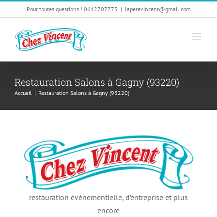
Passer
Pour toutes questions ! 0612707773
|
laperevincent@gmail.com
au
contenu
Restauration Salons à Gagny (93220)
Accueil
|
Restauration Salons à Gagny (93220)
restauration évènementielle, d’entreprise et plus
encore