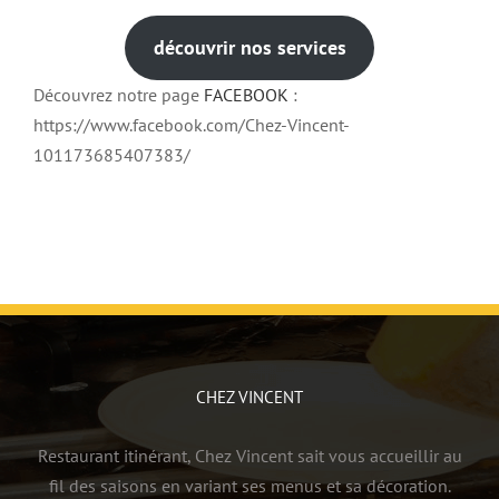
découvrir nos services
Découvrez notre page
FACEBOOK
:
https://www.facebook.com/Chez-Vincent-
101173685407383/
CHEZ VINCENT
Restaurant itinérant, Chez Vincent sait vous accueillir au
fil des saisons en variant ses menus et sa décoration.