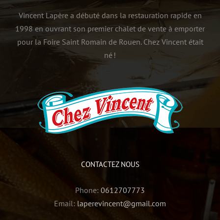
Vincent Lapère a débuté dans la restauration rapide en
1998 en ouvrant son premier chalet de vente à emporter
pour la Foire Saint Romain de Rouen. Chez Vincent était
né !
CONTACTEZ NOUS
Phone:
0612707773
Email:
laperevincent@gmail.com