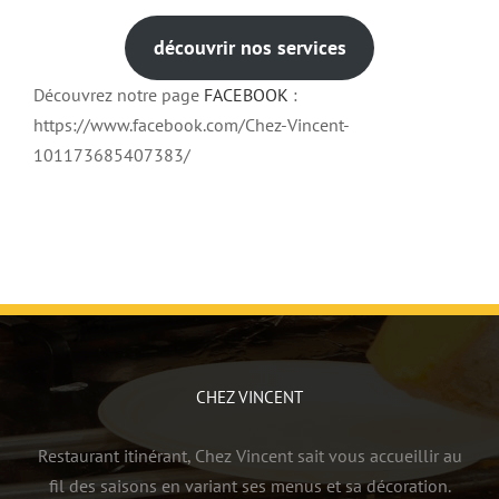
découvrir nos services
Découvrez notre page
FACEBOOK
:
https://www.facebook.com/Chez-Vincent-
101173685407383/
CHEZ VINCENT
Restaurant itinérant, Chez Vincent sait vous accueillir au
fil des saisons en variant ses menus et sa décoration.