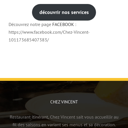
découvrir nos services
Découvrez notre page
FACEBOOK
:
https://www.facebook.com/Chez-Vincent-
101173685407383/
CHEZ VINCENT
Restaurant itinérant, Chez Vincent sait vous accueillir au
fil des saisons en variant ses menus et sa décoration.