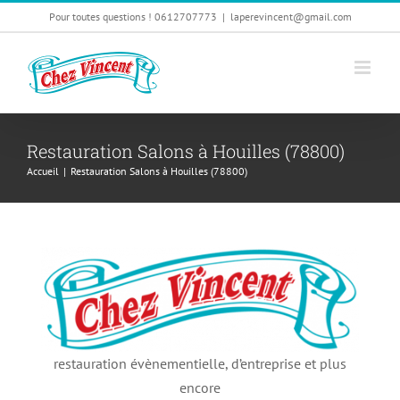
Passer
Pour toutes questions ! 0612707773
|
laperevincent@gmail.com
au
contenu
Restauration Salons à Houilles (78800)
Accueil
|
Restauration Salons à Houilles (78800)
restauration évènementielle, d’entreprise et plus
encore