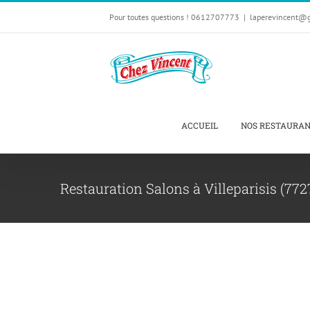
Passer
Pour toutes questions ! 0612707773
|
laperevincent@
au
contenu
ACCUEIL
NOS RESTAURA
Restauration Salons à Villeparisis (772