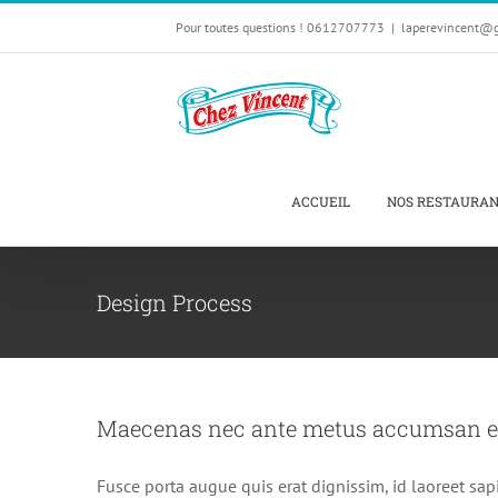
Passer
Pour toutes questions ! 0612707773
|
laperevincent@
au
contenu
ACCUEIL
NOS RESTAURA
Design Process
Maecenas nec ante metus accumsan el
Fusce porta augue quis erat dignissim, id laoreet sap