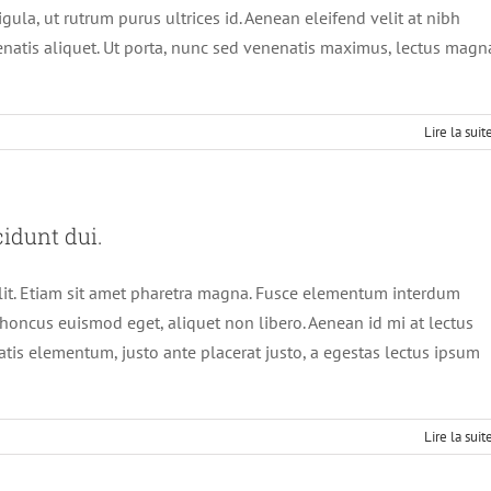
la, ut rutrum purus ultrices id. Aenean eleifend velit at nibh
enatis aliquet. Ut porta, nunc sed venenatis maximus, lectus magn
Lire la suit
cidunt dui.
elit. Etiam sit amet pharetra magna. Fusce elementum interdum
 rhoncus euismod eget, aliquet non libero. Aenean id mi at lectus
tis elementum, justo ante placerat justo, a egestas lectus ipsum
Lire la suit