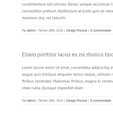
condimentum elit ultrices. Donec semper accumsan ligu
consectetur pretium. Vestibulum at justo quis ex ven
maximus dui, vel lobortis
Par
admin
|
février 28th, 2016
|
Design Process
|
0 commentaire
Etiam porttitor lacus eu mi rhoncu tin
Lorem ipsum dolor sit amet, consectetur adipiscing 
augue quis tristique. Aliquam lectus neque, ultricies
finibus venenatis. Maecenas finibus, magna in venena
vitae nulla. Quisque imperdiet diam
Par
admin
|
février 28th, 2016
|
Design Process
|
0 commentaire